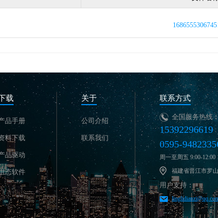
1686555306745
下载
关于
联系方式
全国服务热线
产品手册
公司介绍
15392296619
资料下载
联系我们
0595-9482335
产品驱动
周一至周五 9:00-12:00 13
福建省晋江市罗山
组态软件
用户支持：
linglidianzi@qq.co