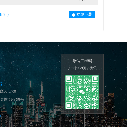
187.pdf
立即下载
微信二维码
：
扫一扫Get更多资讯
6
:00-17:00
街道福兴路99号
m