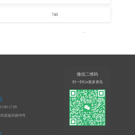
740
···
微信二维码
：
扫一扫Get更多资讯
6
:00-17:00
街道福兴路99号
m